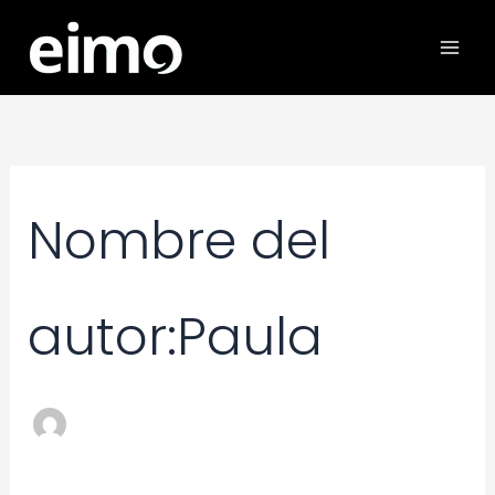
Ir
Buscar
al
por:
contenido
Nombre del
autor:Paula