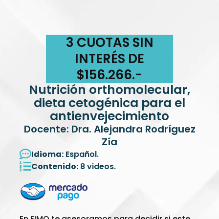
3 CUOTAS SIN
INTERÉS DE
$156.266.-
Nutrición orthomolecular,
dieta cetogénica para el
antienvejecimiento
Docente: Dra. Alejandra Rodríguez
Zía
Idioma:
Español.
Contenido:
8 videos.
En EIMO te asesoramos para decidir si este