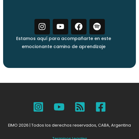
I
Y
F
S
n
o
a
p
s
u
c
o
Estamos aquí para acompañarte en este
t
t
e
t
emocionante camino de aprendizaje
a
u
b
i
g
b
o
f
r
e
o
y
a
k
m
EIMO 2026 | Todos los derechos reservados, CABA, Argentina
Terminos Legales