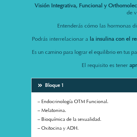
Visión Integrativa, Funcional y Orthomolec
de v
Entenderás cómo las hormonas d
Podrás interrelacionar a
la insulina con el 
Es un camino para lograr el equilibrio en tus pa
El requisito es tener
ap
Bloque 1
– Endocrinología OTM Funcional.
– Melatonina.
– Bioquímica de la sexualidad.
– Oxitocina y ADH.