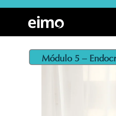
Ir
al
contenido
Módulo 5 – Endocr