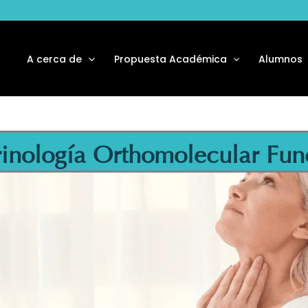
A cerca de
Propuesta Académica
Alumnos
inología Orthomolecular Funci