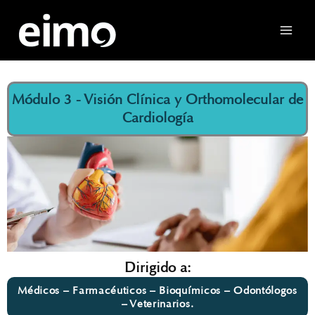
Ir
al
contenido
Módulo 3 - Visión Clínica y Orthomolecular de
Cardiología
Dirigido a:
Médicos – Farmacéuticos – Bioquímicos – Odontólogos
– Veterinarios.